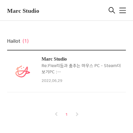
Marc Studio
메
뉴
Hailot
(1)
Marc Studio
Re:Flex리듬과 춤추는 마우스 PC - Steam더
보기PC :
https://store.steampowered.com/app/32211
2022.06.29
utm_source=homepage&utm_campaign=summ
on SteamDance to the rhythm with
your
mouse!store.steampowered.com Hailot
바닷속 랜덤 카드 디펜스 Android >더보기
1
AOS :
https://play.google.com/store/apps/details?
id=com.Marc.Hailot Hailot - Google Play