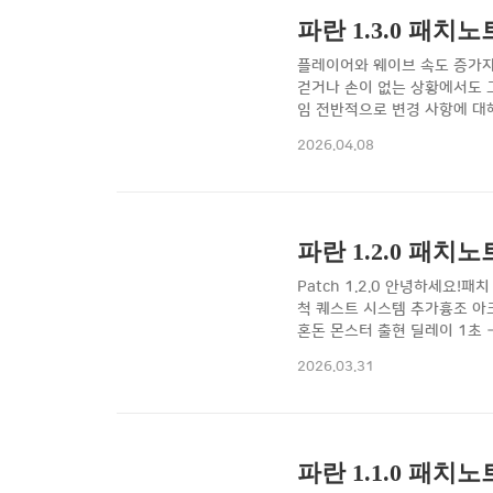
파란 1.3.0 패치노
플레이어와 웨이브 속도 증가자
걷거나 손이 없는 상황에서도 
임 전반적으로 변경 사항에 대
2026.04.08
파란 1.2.0 패치노
Patch 1.2.0 안녕하세요!
척 퀘스트 시스템 추가흉조 아크
혼돈 몬스터 출현 딜레이 1초 
의 단어들이 유저님들을 헷갈리게
2026.03.31
경, 깃들 확률 71% → 75%[인
파란 1.1.0 패치노