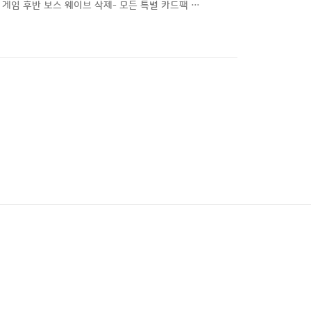
게임 후반 보스 웨이브 삭제- 모든 특별 카드팩 확
방력으로 개편 맵 추가 및 개편- 슬라임 → 거대 슬