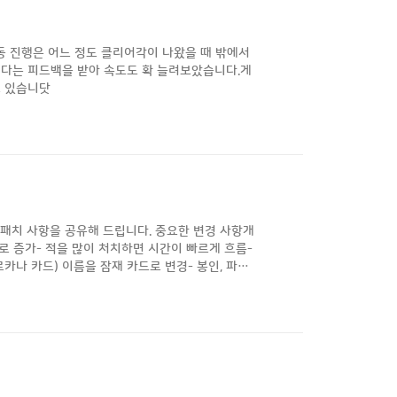
 진행은 어느 정도 클리어각이 나왔을 때 밖에서
리다는 피드백을 받아 속도도 확 늘려보았습니다.게
도 있습니닷
전의 패치 사항을 공유해 드립니다. 중요한 변경 사항개
로 증가- 적을 많이 처치하면 시간이 빠르게 흐름-
르카나 카드) 이름을 잠재 카드로 변경- 봉인, 파편
 +20[풍백] 쇄도 공격에 바람이 깃들지 않게 변