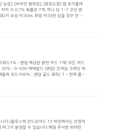
섯 농장], [버려진 벌목장], [몽유도원] 맵 추가플레
처치 시 0.7% 확률로 7개, 하나 당 1~7 코인 랜
)가 속성 아크(ex. 화염 아크)만 있을 경우 안 나
다 확률이 약 80% 낮게) 세부 사항기본 1초 마
리워드1% : 랜덤 해금된 발현 카드 1개( 모든 카드
) 30% : 0~500 에메랄드 (랜덤) 인게임 크레딧 박
한계돌파 모드100% : 랜덤 골드 획득( 1 ~ 현재 플레
패 시 레벨 x 3골드로 지급 ) 모래시계 모드 50%
습니다.(블루스택 안드로이드 13 버전에서는 안정적
호환성 버그가 발생할 수 있습니다.메일 주시면 최대한