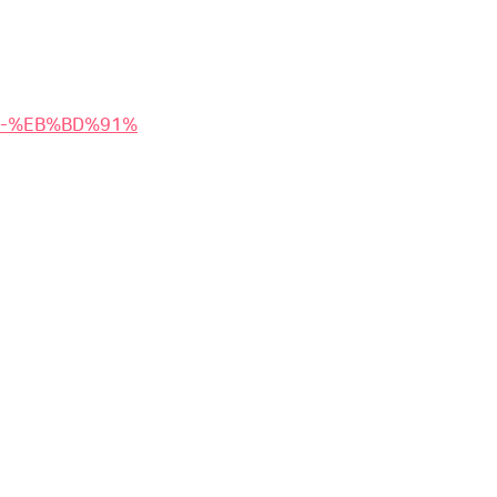
BF-%EB%BD%91%