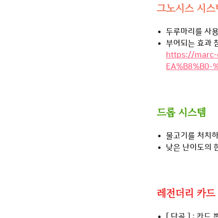
그노시스 시스
두루마리를 사용
부여되는 효과 참
https://mar
EA%B8%B0-
드롭 시스템
물고기를 처치하
낮은 난이도의 
레전더리 카드
[
단골
]
: 카드 