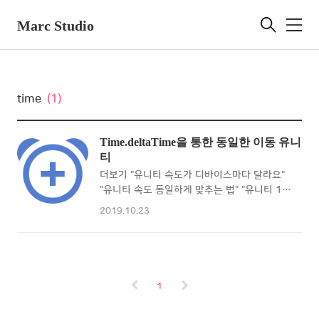
Marc Studio
메
뉴
time
(1)
Time.deltaTime을 통한 동일한 이동 유니
티
더보기 "유니티 속도가 디바이스마다 달라요"
"유니티 속도 동일하게 맞추는 법" "유니티 1초
에 n만큼 움직이기" 만약, 움직이는 오브젝트
2019.10.23
의 속도가 PC, 디바이스의 사양의 따라 빨라지
거나 느려지면 어떨까요? 모두에게 동일하지
않은 게임이 됩니다. Time.deltaTime은 그런
이슈를 해결해줄 수 있습니다. 코드를 통해 나
쁜 예시를 들어보겠습니다. 나쁜 코드.cs 1 2
1
3 4 5 public float _speed = 10; private
void Update() {