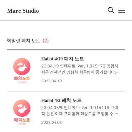
Marc Studio
메
뉴
헤일럿 패치 노트
(2)
Hailot 4/19 패치 노트
23.04.19 업데이트! ver. 1.015172 경험치
획득 전체적인 경험치 획득량이 증가합니다.
패배 시 경험치는 초반 매우 낮고 후반으로 갈
2023.04.19
수록 높아집니다. 사운드 사운드 피로도를 줄
이고 카드 등급에 따른 사운드를 구분 했습니
다. Safe Area UI 카메라 및 굴곡을 신경쓰지
Hailot 4/3 패치 노트
않는 설정을 추가했습니다. 캐시샵 룬 페이지
23.04.03에 업데이트! ver. 1.014119 그래
레벨 스타터 패키지 랜덤 룬 스테이지 개편 웨
픽 옵션 이제 프레임과 해상도를 조정할 수 있
이브가 하나 더 증가했습니다. 초반 나오는 물
습니다! 프레임 조정 게임 플레이 중 fps가 조
고기가 감소합니다. 후반이 훨씬 어려워졌습니
2023.04.03
정됩니다! 기존 60fps 였던 프레임을 40fps
다. 일일퀘스트 카오스 모드 카오스 모드가 추